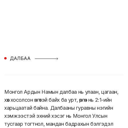
ДАЛБАА
Монгол Ардын Намын далбаа нь улаан, цагаан,
хөх хосолсон өнгөтэй байх ба урт, өргөн нь 2:1-ийн
харьцаатай байна. Далбааны гуравны нэгийн
хэмжээстэй эхний хэсэг нь Монгол Улсын
тусгаар тогтнол, мандан бадрахын бэлгэдэл