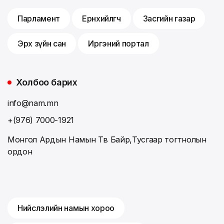
Парламент
Ерөнхийлөгч
Засгийн газар
Эрх зүйн сан
Иргэний портал
Холбоо барих
info@nam.mn
+(976) 7000-1921
Монгол Ардын Намын Төв Байр,Тусгаар тогтнолын
ордон
Нийслэлийн намын хороо