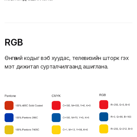
RGB
Өнгөний кодыг вэб хуудас, телевизийн шторк гэх
мэт дижитал сурталчилгаанд ашиглана.