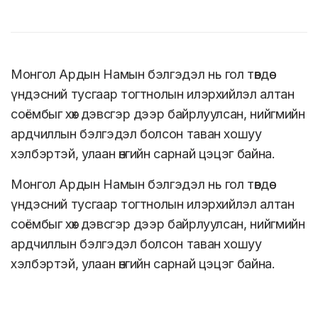
Монгол Ардын Намын бэлгэдэл нь гол төвдөө
үндэсний тусгаар тогтнолын илэрхийлэл алтан
соёмбыг хөх дэвсгэр дээр байрлуулсан, нийгмийн
ардчиллын бэлгэдэл болсон таван хошуу
хэлбэртэй, улаан өнгийн сарнай цэцэг байна.
Монгол Ардын Намын бэлгэдэл нь гол төвдөө
үндэсний тусгаар тогтнолын илэрхийлэл алтан
соёмбыг хөх дэвсгэр дээр байрлуулсан, нийгмийн
ардчиллын бэлгэдэл болсон таван хошуу
хэлбэртэй, улаан өнгийн сарнай цэцэг байна.