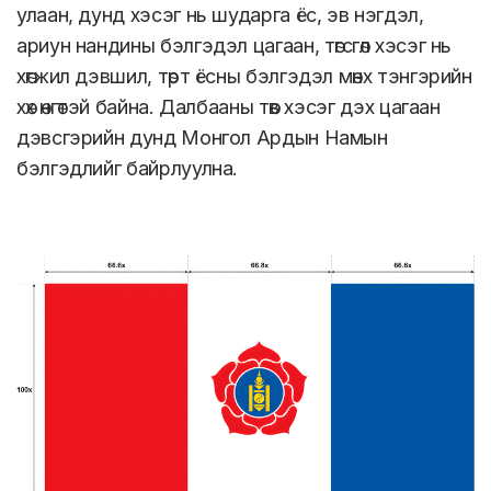
улаан, дунд хэсэг нь шударга ёс, эв нэгдэл,
ариун нандины бэлгэдэл цагаан, төгсгөл хэсэг нь
хөгжил дэвшил, төрт ёсны бэлгэдэл мөнх тэнгэрийн
хөх өнгөтэй байна. Далбааны төв хэсэг дэх цагаан
дэвсгэрийн дунд Монгол Ардын Намын
бэлгэдлийг байрлуулна.