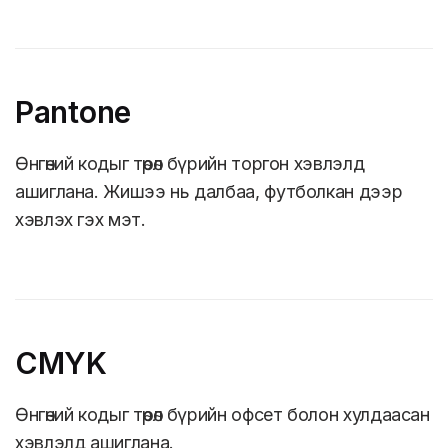
Pantone
Өнгөний кодыг төрөл бүрийн торгон хэвлэлд
ашиглана. Жишээ нь далбаа, футболкан дээр
хэвлэх гэх мэт.
CMYK
Өнгөний кодыг төрөл бүрийн офсет болон хулдаасан
хэвлэлд ашиглана.